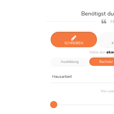
Benötigst d
H
SCHREIBEN
K
aka
Wähle dein
Ausbildung
Bachelor
Hausarbeit
Wie viel