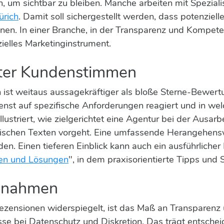
en, um sichtbar zu bleiben. Manche arbeiten mit Spezia
ürich
. Damit soll sichergestellt werden, dass potenziell
en. In einer Branche, in der Transparenz und Kompete
ielles Marketinginstrument.
rter Kundenstimmen
ken ist weitaus aussagekräftiger als bloße Sterne-Bewe
ienst auf spezifische Anforderungen reagiert und in w
lustriert, wie zielgerichtet eine Agentur bei der Ausar
schen Texten vorgeht. Eine umfassende Herangehensw
. Einen tieferen Einblick kann auch ein ausführlicher B
gen und Lösungen
", in dem praxisorientierte Tipps und 
ßnahmen
 Rezensionen widerspiegelt, ist das Maß an Transparenz 
 bei Datenschutz und Diskretion. Das trägt entscheid