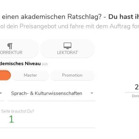
u einen akademischen Ratschlag? -
Du hast i
ol dein Preisangebot und fahre mit dem Auftrag for
ORREKTUR
LEKTORAT
demisches Niveau
aus
Master
Promotion
Sprach- & Kulturwissenschaften
Donn
e
Seite
brauchst Du?