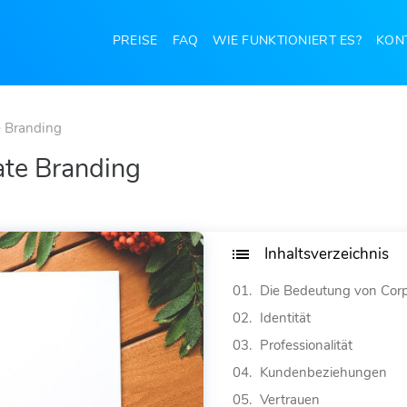
PREISE
FAQ
WIE FUNKTIONIERT ES?
KON
e Branding
ate Branding
Inhaltsverzeichnis
Die Bedeutung von Corp
Identität
Professionalität
Kundenbeziehungen
Vertrauen