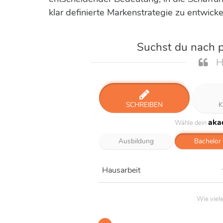
klar definierte Markenstrategie zu entwickel
Suchst du nach p
H
SCHREIBEN
K
aka
Wähle dein
Ausbildung
Bachelor
Hausarbeit
Wie viel