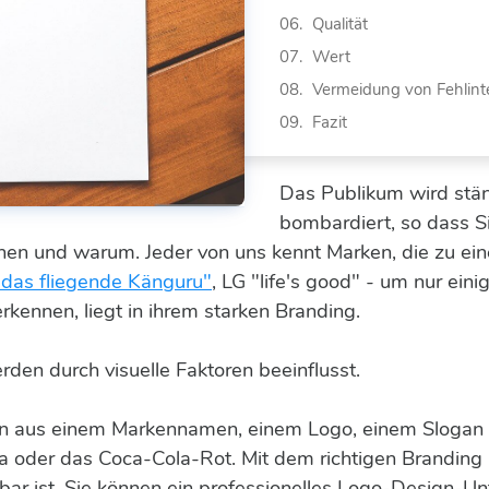
Qualität
Wert
Vermeidung von Fehlint
Fazit
Das Publikum wird stän
bombardiert, so dass Si
en und warum. Jeder von uns kennt Marken, die zu ei
das fliegende Känguru"
, LG "life's good" - um nur ei
erkennen, liegt in ihrem starken Branding.
en durch visuelle Faktoren beeinflusst.
tion aus einem Markennamen, einem Logo, einem Sloga
a oder das Coca-Cola-Rot. Mit dem richtigen Branding
bar ist. Sie können ein professionelles Logo-Design-