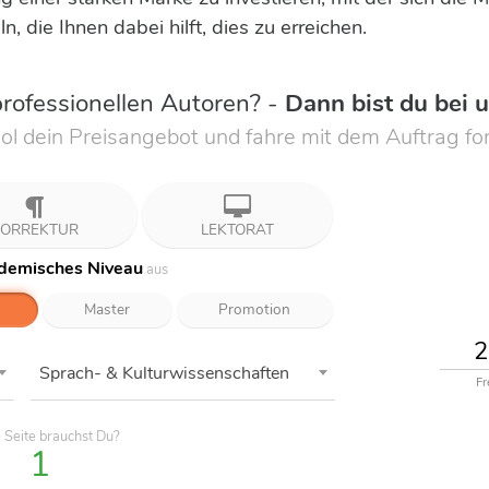
n, die Ihnen dabei hilft, dies zu erreichen.
rofessionellen Autoren? -
Dann bist du bei u
ol dein Preisangebot und fahre mit dem Auftrag for
ORREKTUR
LEKTORAT
demisches Niveau
aus
Master
Promotion
Sprach- & Kulturwissenschaften
Fr
e
Seite
brauchst Du?